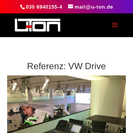
030 6940155-4
mail@u-ton.de
Referenz: VW Drive