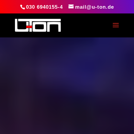
030 6940155-4
mail@u-ton.de